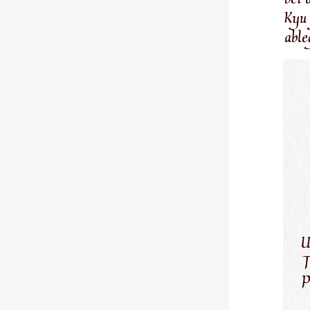
bei 
Kyu
able
U
T
P