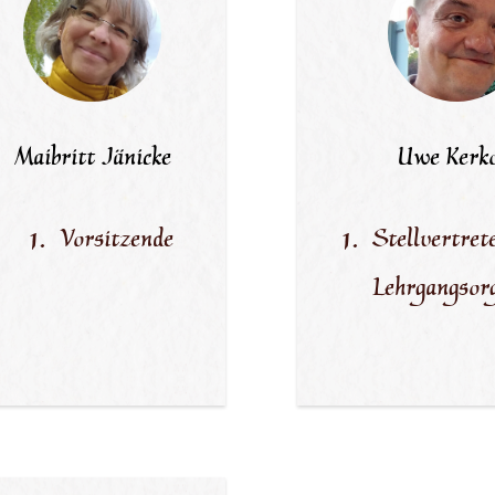
Maibritt Jänicke
Uwe Kerk
Vorsitzende
Stellvertret
Lehrgangsor